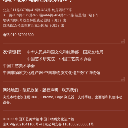
公交:311路/379路/419路/484路 豹房西站下车
311路/319路/379路/450路/466路/484路/695路 洼里南口站下车
地铁:地铁8号线奥林匹克公园站（B口）出
或地铁15号线奥林匹克公园站（G口）出
电话 010-87991800
友情链接
中华人民共和国文化和旅游部
国家文物局
中国艺术研究院
中国工艺美术协会
中国工艺美术学会
中国非物质文化遗产网·中国非物质文化遗产数字博物馆
网站地图
·
隐私政策
·
版权声明
·
联系我们
浏览本站建议使用 360，Chrome, Edge 浏览器，支持手机、桌面版和其他移动
设备。
© 2022 中国工艺美术馆 中国非物质文化遗产馆
京ICP备2021041106号-4
|
京公网安备 11010502050081号