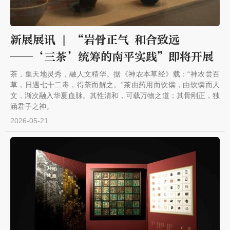
新展展讯 | “岩骨正气 和合致远
——‘三茶’统筹的南平实践”即将开展
茶，集天地灵秀，融人文精华。据《神农本草经》载：“神农尝百
草，日遇七十二毒，得荼而解之。”茶由药用而饮馔，由饮馔而人
文，渐次融入华夏血脉。其性清和，可载万物之道；其骨刚正，独
涵君子之神。
2026-05-21