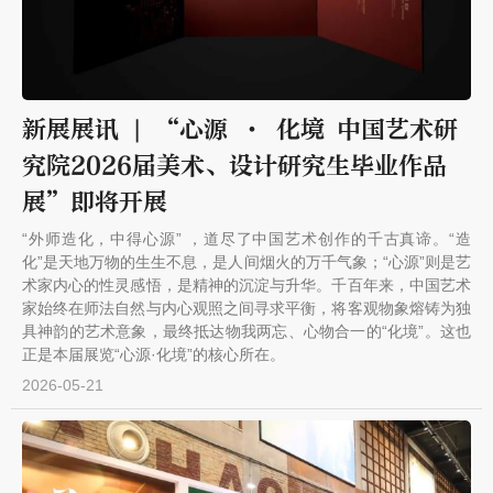
新展展讯 | “心源 · 化境 中国艺术研
究院2026届美术、设计研究生毕业作品
展”即将开展
“外师造化，中得心源” ，道尽了中国艺术创作的千古真谛。“造
化”是天地万物的生生不息，是人间烟火的万千气象；“心源”则是艺
术家内心的性灵感悟，是精神的沉淀与升华。千百年来，中国艺术
家始终在师法自然与内心观照之间寻求平衡，将客观物象熔铸为独
具神韵的艺术意象，最终抵达物我两忘、心物合一的“化境”。这也
正是本届展览“心源·化境”的核心所在。
2026-05-21