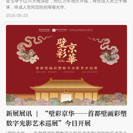
金玉孕于山川大地深处，经亿万年地火淬炼，再凭借人类之手雕
琢，终成人世间流转的璀璨光华。
2026-06-23
新展展讯 | “壁彩京华——首都壁画彩塑
数字光影艺术巡展”今日开展