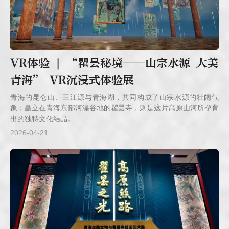
VR体验 | “瞿昙秘境——山宗水源 大美
青海” VR沉浸式体验展
青海的昆仑山、三江源与青海湖，共同构成了山宗水源的壮阔气
象；矗立在青海东部河湟谷地的瞿昙寺，则是这片高原山河所孕育
出的独特文化结晶。
2026-04-21